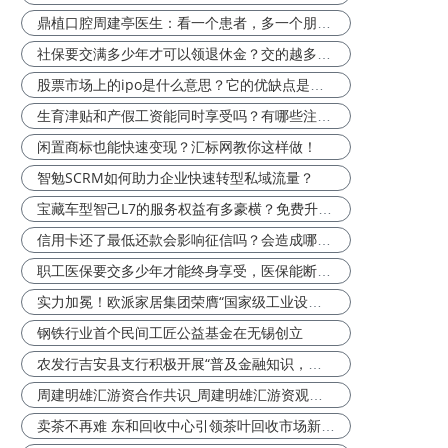
鼎植口腔周建亭医生：看一个患者，多一个朋友！
社保要交满多少年才可以领退休金？交的越多退休金越高吗？
股票市场上的ipo是什么意思？它的优缺点是什么？
生育津贴和产假工资能同时享受吗？有哪些注意事项？
闲置商标也能快速变现？汇标网教你这样做！
智勉SCRM如何助力企业快速转型私域流量？
宝藏车型智己L7的服务权益有多豪横？免费升级，全是真金白银的付出！
信用卡还了最低还款会影响征信吗？会造成哪些后果？
职工医保要交多少年才能终身享受，医保能断缴吗？
实力加冕！欧派家居集团荣膺“国家级工业设计中心”称号
钢铁行业首个民间工匠公益基金在无锡创立
农发行吉安县支行积极开展“普及金融知识，守住钱袋子”宣传活动
周建明雄汇游资合作共识_周建明雄汇游资观点解说
卖茶不再难 东和回收中心引领茶叶回收市场新航向