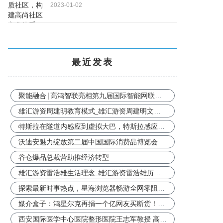
2023-01-02
最近发表
聚能融合|高鸿智联亮相第九届国际智能网联汽车技术年会
雄汇游资周建明教育模式_雄汇游资周建明文化讲座
特斯拉在隧道内感应到虚拟大巴，特斯拉感应器是什么原理?
沃迪安魅力绽放第二届中国国际消费品博览会
谷仓爆品总裁营助推经济转型
雄汇游资雷浩雄生活理念_雄汇游资雷浩雄历史成绩
探索最新时事热点，星海浏览器畅游全网零阻碍！
媒介盒子：鸿星尔克再捐一个亿网友买断货！品牌如何做好示弱传播？
西安国际医学中心医院整形医院王志军教授 高位SMAS除皱术远期术后效果越久越好