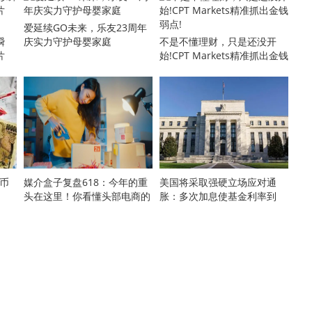
爱延续GO未来，乐友23周年
瞬
庆实力守护母婴家庭
不是不懂理财，只是还没开
片
始!CPT Markets精准抓出金钱
弱点!
民币
媒介盒子复盘618：今年的重
美国将采取强硬立场应对通
头在这里！你看懂头部电商的
胀：多次加息使基金利率到
布局了吗？
3.4%