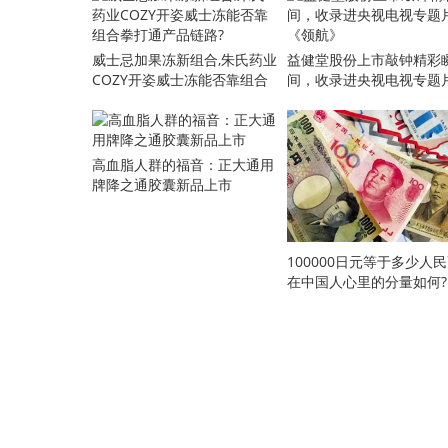
威士忌加果冻新组合,朱氏药业
益健堂股份上市敲钟精彩
COZY开姿威士冻能否靠组合
间，收录进央视电视专题
拳打通产品链路?
《领航》
​高血脂人群的福音：正大通用
牌降之通胶囊新品上市
100000日元等于多少人
在中国人心里的分量如何?